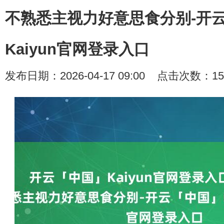
不熟悉主视力好意思食分别-开
Kaiyun官网登录入口
发布日期：2026-04-17 09:00 点击次数：15