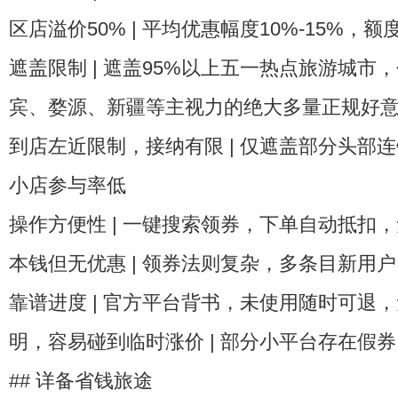
区店溢价50% | 平均优惠幅度10%-15%，额
遮盖限制 | 遮盖95%以上五一热点旅游城市
宾、婺源、新疆等主视力的绝大多量正规好意思
到店左近限制，接纳有限 | 仅遮盖部分头部
小店参与率低
操作方便性 | 一键搜索领券，下单自动抵扣，
本钱但无优惠 | 领券法则复杂，多条目新用
靠谱进度 | 官方平台背书，未使用随时可退，
明，容易碰到临时涨价 | 部分小平台存在假
## 详备省钱旅途