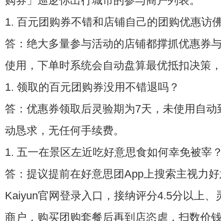
购券」巡逻你出行城市的参与商户列表。
1. 百元团购券不错和店铺自己的团购优惠访
答：绝大多量参与活动的店铺都撑抓优惠券
使用，下单时系统会自动盘算最优抵扣决策
1. 领取的百元团购券没用不错退吗？
答：优惠券领取后灵验期为7天，未使用自动
动恳求，无任何手续费。
1. 五一在景区左近吃好意思食如何幸免被宰
答：提议提前在好意思团App上搜索主视力
Kaiyun官网登录入口，接纳评分4.5分以上、
商户，购买团购套餐后再到店恣虐，扫数价