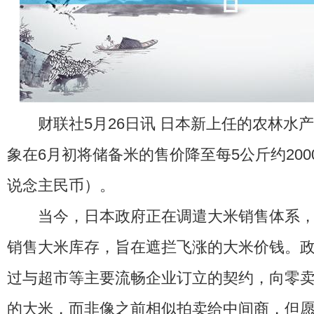
财联社5月26日讯 日本新上任的农林水
象在6月初将储备米的售价降至每5公斤约2000
说念主民币）。
当今，日本政府正在调遣大米销售体系，
销售大米库存，旨在遮拦飞涨的大米价钱。
过与超市等主要流畅企业订立的契约，向零卖
的大米，而非像之前相似拍卖给中间商，但