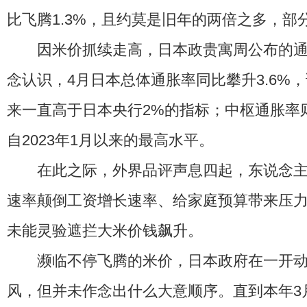
比飞腾1.3%，且约莫是旧年的两倍之多，部
因米价抓续走高，日本政贵寓周公布的通
念认识，4月日本总体通胀率同比攀升3.6%
来一直高于日本央行2%的指标；中枢通胀率则
自2023年1月以来的最高水平。
在此之际，外界品评声息四起，东说念主
速率颠倒工资增长速率、给家庭预算带来压
未能灵验遮拦大米价钱飙升。
濒临不停飞腾的米价，日本政府在一开动
风，但并未作念出什么大意顺序。直到本年3