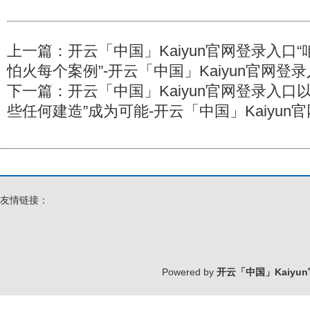
上一篇：
开云「中国」Kaiyun官网登录入口
怕火每个案例”-开云「中国」Kaiyun官网登
下一篇：
开云「中国」Kaiyun官网登录入
些任何建造”成为可能-开云「中国」Kaiyun
友情链接：
Powered by
开云「中国」Kaiyu