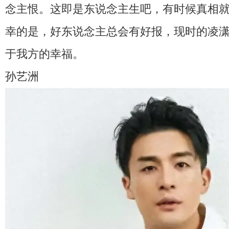
念主恨。这即是东说念主生吧，有时候真相
幸的是，好东说念主总会有好报，现时的凌
于我方的幸福。
孙艺洲