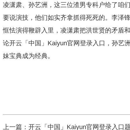
凌潇肃、孙艺洲，这三位渣男专科户给了咱
要说演技，他们如实齐拿抓得死死的。李泽
恇怯演得鞭辟入里，凌潇肃把洪世贤的矛盾
论开云「中国」Kaiyun官网登录入口，孙艺
妹宝典成为经典。
上一篇：
开云「中国」Kaiyun官网登录入