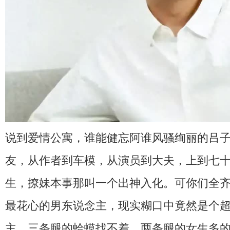
说到爱情公寓，谁能健忘阿谁风骚绚丽的吕
友，从作者到车模，从演员到大夫，上到七
生，撩妹本事那叫一个出神入化。可你们全
最花心的男东说念主，现实糊口中竟然是个
主。三条腿的蛤蟆找不着，两条腿的女生多