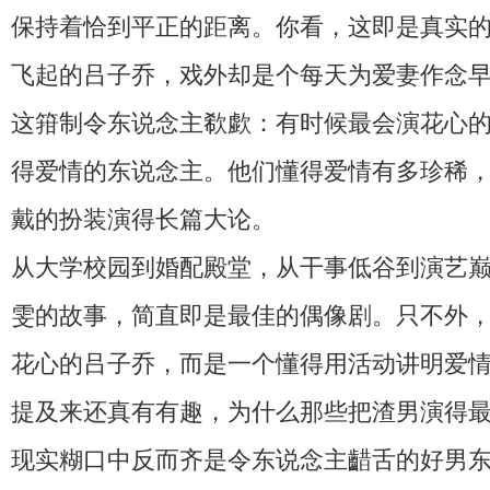
保持着恰到平正的距离。你看，这即是真实
飞起的吕子乔，戏外却是个每天为爱妻作念
这箝制令东说念主欷歔：有时候最会演花心
得爱情的东说念主。他们懂得爱情有多珍稀
戴的扮装演得长篇大论。
从大学校园到婚配殿堂，从干事低谷到演艺
雯的故事，简直即是最佳的偶像剧。只不外
花心的吕子乔，而是一个懂得用活动讲明爱
提及来还真有有趣，为什么那些把渣男演得
现实糊口中反而齐是令东说念主齰舌的好男