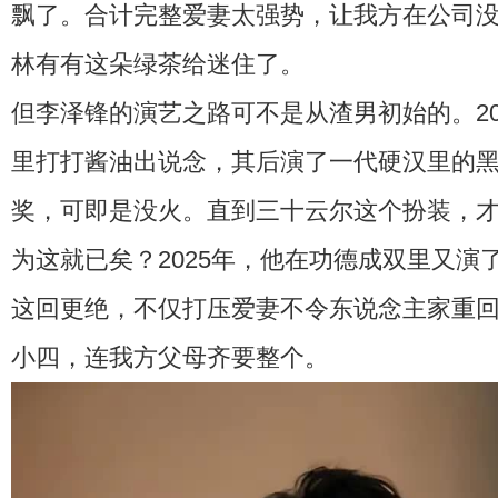
飘了。合计完整爱妻太强势，让我方在公司
林有有这朵绿茶给迷住了。
但李泽锋的演艺之路可不是从渣男初始的。20
里打打酱油出说念，其后演了一代硬汉里的
奖，可即是没火。直到三十云尔这个扮装，
为这就已矣？2025年，他在功德成双里又演
这回更绝，不仅打压爱妻不令东说念主家重
小四，连我方父母齐要整个。