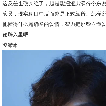
这反差也确实绝了，越是能把渣男演得令东
演员，现实糊口中反而越是正式靠谱。怎样
他懂得什么是确凿的爱情，智力把那些不懂
鞭辟入里吧。
凌潇肃