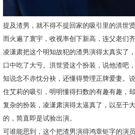
提及渣男，就不得不提回家的吸引里的洪世
而火遍了寰宇，收视率创下新高，连父老们
凌潇肃把这个明知故犯的渣男演得太真实了
口中吃了大亏。洪世贤这个扮装，说他渣吧
知说念不赤忱分袂，还懂得赞理正牌爱妻。
住艾莉的吸引，明明懂得扫数的有趣有趣，
复杂的扮装，凌潇肃演得太逼真了，以至于
的，简直即是试验出演。
可谁能思到，这个把渣男演得鸿章钜字的演