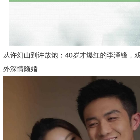
从许幻山到许放炮：40岁才爆红的李泽锋，
外深情隐婚