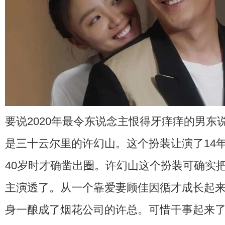
要说2020年最令东说念主恨得牙痒痒的男东
是三十云尔里的许幻山。这个扮装让演了14
40岁时才确凿出圈。许幻山这个扮装可确实
主演透了。从一个靠爱妻顾佳因循才成长起
身一酿成了烟花公司的许总。可惜干事起来