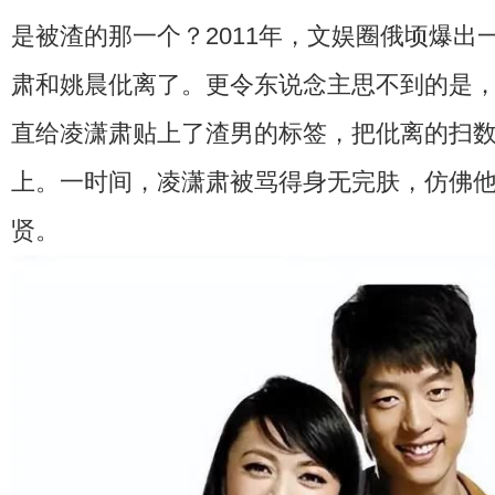
是被渣的那一个？2011年，文娱圈俄顷爆出
肃和姚晨仳离了。更令东说念主思不到的是
直给凌潇肃贴上了渣男的标签，把仳离的扫
上。一时间，凌潇肃被骂得身无完肤，仿佛
贤。