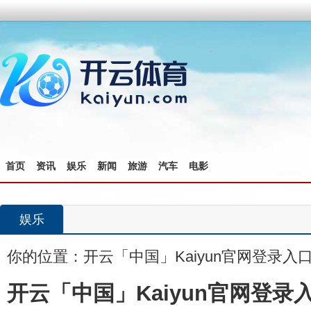
首页
资讯
娱乐
新闻
旅游
汽车
电影
娱乐
你的位置：
开云「中国」Kaiyun官网登录入
开云「中国」Kaiyun官网登