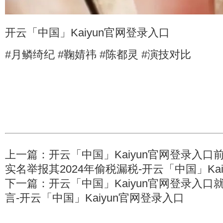
开云「中国」Kaiyun官网登录入口
#月鳞绮纪 #鞠婧祎 #陈都灵 #演技对比
上一篇：
开云「中国」Kaiyun官网登录入
实名举报其2024年偷税漏税-开云「中国」Ka
下一篇：
开云「中国」Kaiyun官网登录入
言-开云「中国」Kaiyun官网登录入口