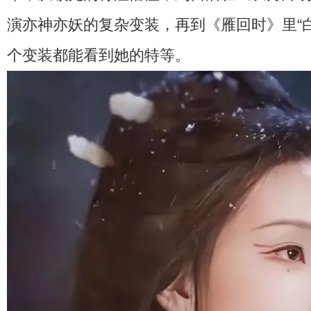
演亦神亦妖的复杂变装，再到《雁回时》里“
个变装都能看到她的特等。