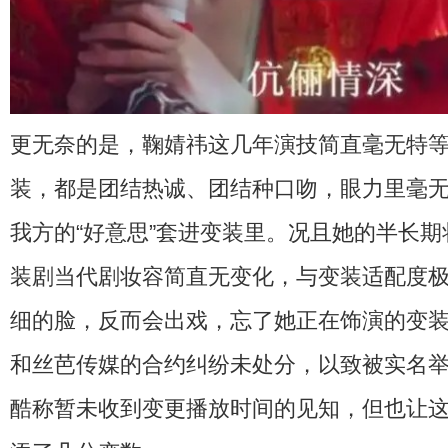
更无奈的是，鞠婧祎这几年演技简直毫无特
装，都是团结热诚、团结种口吻，眼力里毫
我方的“好意思”套进变装里。况且她的半长
装剧当代剧妆容简直无变化，与变装适配度
细的脸，反而会出戏，忘了她正在饰演的变
和丝芭传媒的合约纠纷未处分，以致被实名
酷称暂未收到变更播放时间的见知，但也让