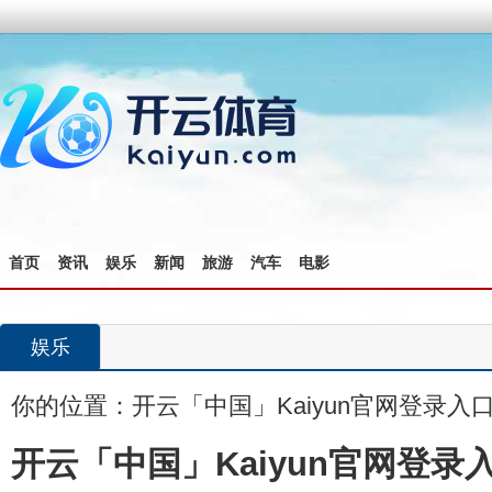
首页
资讯
娱乐
新闻
旅游
汽车
电影
娱乐
你的位置：
开云「中国」Kaiyun官网登录入
开云「中国」Kaiyun官网登