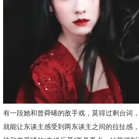
有一段她和曾舜晞的敌手戏，莫得过剩台词
就能让东谈主感受到两东谈主之间的拉扯感，