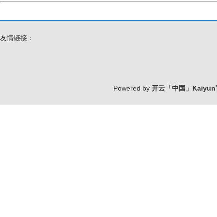
友情链接：
Powered by
开云「中国」Kaiyu