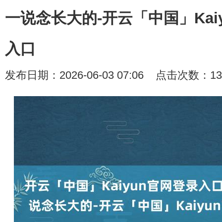
一说念长大的-开云「中国」Kai
入口
发布日期：2026-06-03 07:06 点击次数：13