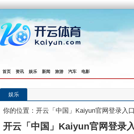
首页
资讯
娱乐
新闻
旅游
汽车
电影
娱乐
你的位置：
开云「中国」Kaiyun官网登录入
开云「中国」Kaiyun官网登