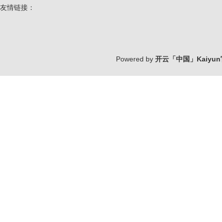
友情链接：
Powered by
开云「中国」Kaiyu