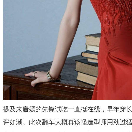
提及来唐嫣的先锋试吃一直挺在线，早年穿
评如潮。此次翻车大概真该怪造型师用劲过