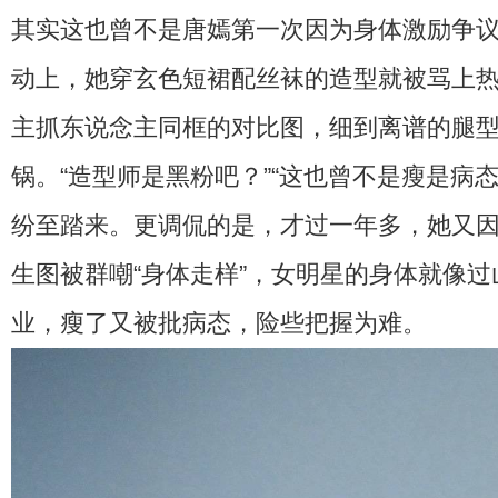
其实这也曾不是唐嫣第一次因为身体激励争议了
动上，她穿玄色短裙配丝袜的造型就被骂上
主抓东说念主同框的对比图，细到离谱的腿
锅。“造型师是黑粉吧？”“这也曾不是瘦是病
纷至踏来。更调侃的是，才过一年多，她又
生图被群嘲“身体走样”，女明星的身体就像
业，瘦了又被批病态，险些把握为难。