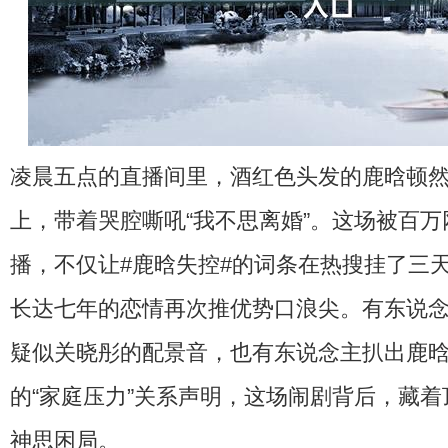
凌晨五点的直播间里，酒红色头发的鹿晗顿
上，带着哭腔嘶吼“我不思离婚”。这场被百
播，不仅让#鹿晗失控#的词条在热搜挂了三
长达七年的恋情再次推优势口浪尖。有东说
疑似关晓彤的配景音，也有东说念主扒出鹿
的“家庭压力”关系声明，这场闹剧背后，藏
神思困局。