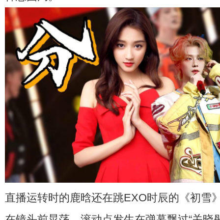
直播运转时的鹿晗还在跳EXO时辰的《初雪
在镜头前晃荡。滚动点发生在弹幕飘过“关晓