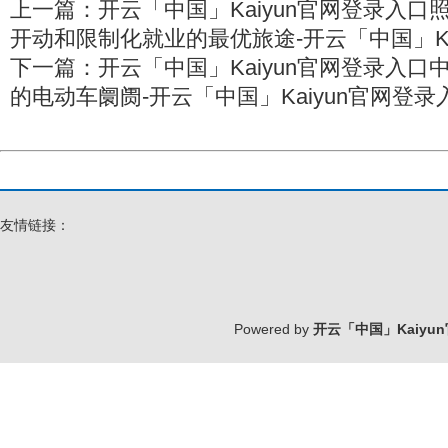
上一篇：
开云「中国」Kaiyun官网登录入口
开动和限制化就业的最优旅途-开云「中国」Ka
下一篇：
开云「中国」Kaiyun官网登录入
的电动车阛阓-开云「中国」Kaiyun官网登录
友情链接：
Powered by
开云「中国」Kaiyu